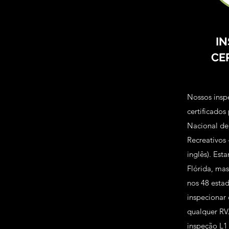
I
CE
Nossos inspe
certificados
Nacional de 
Recreativos 
inglês). Est
Flórida, ma
nos 48 esta
inspecionar
qualquer RV
inspeção L1