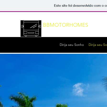
Este site foi desenvolvido com o c
BBMOTORHOMES
Drive Your Dreams
Dirija seu Sonho
Dirija seu S