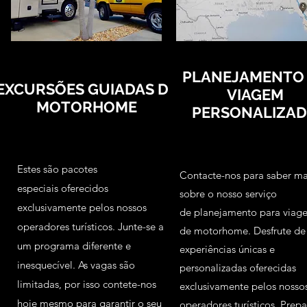
PLANEJAMENTO
EXCURSÕES GUIADAS DE
VIAGE
M
MOTORHOME
PERSONALIZA
Estes são pacotes
Contacte-nos para saber ma
especiais oferecidos
sobre o nosso serviço
exclusivamente pelos nossos
de
planejamento
para
viag
operadores turísticos. Junte-se a
de m
otorhome.
Desfrute de
um programa diferente e
experiências únicas e
inesquecível. As vagas são
personalizadas oferecidas
limitadas, por isso contete-nos
exclusivamente pelos nosso
hoje mesmo para garantir o seu
operadores turísticos. Prepa